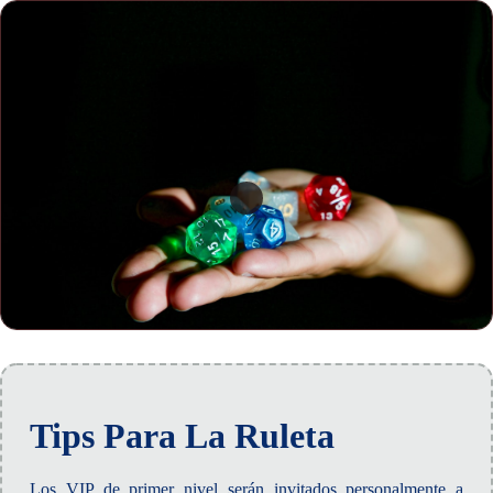
Tips Para La Ruleta
Los VIP de primer nivel serán invitados personalmente a