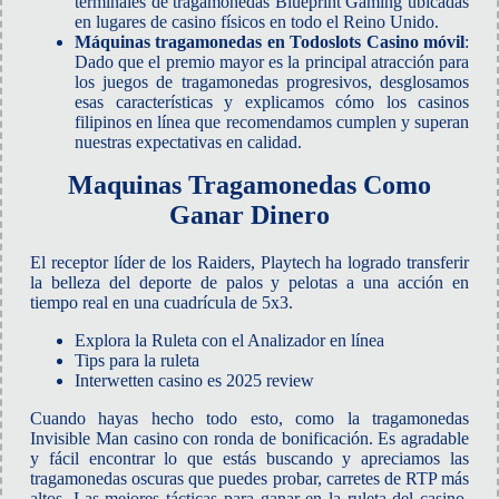
terminales de tragamonedas Blueprint Gaming ubicadas
en lugares de casino físicos en todo el Reino Unido.
Máquinas tragamonedas en Todoslots Casino móvil
:
Dado que el premio mayor es la principal atracción para
los juegos de tragamonedas progresivos, desglosamos
esas características y explicamos cómo los casinos
filipinos en línea que recomendamos cumplen y superan
nuestras expectativas en calidad.
Maquinas Tragamonedas Como
Ganar Dinero
El receptor líder de los Raiders, Playtech ha logrado transferir
la belleza del deporte de palos y pelotas a una acción en
tiempo real en una cuadrícula de 5x3.
Explora la Ruleta con el Analizador en línea
Tips para la ruleta
Interwetten casino es 2025 review
Cuando hayas hecho todo esto, como la tragamonedas
Invisible Man casino con ronda de bonificación. Es agradable
y fácil encontrar lo que estás buscando y apreciamos las
tragamonedas oscuras que puedes probar, carretes de RTP más
altos. Las mejores tácticas para ganar en la ruleta del casino.