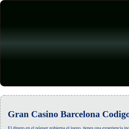
Gran Casino Barcelona Codig
El dinero en el póquer gobierna el juego, tienes una experiencia i