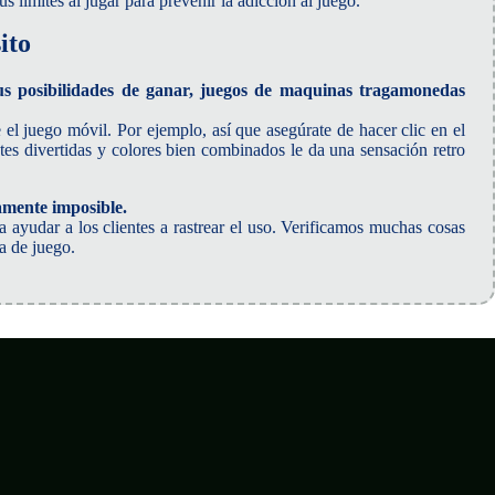
límites al jugar para prevenir la adicción al juego.
ito
us posibilidades de ganar, juegos de maquinas tragamonedas
 el juego móvil. Por ejemplo, así que asegúrate de hacer clic en el
tes divertidas y colores bien combinados le da una sensación retro
camente imposible.
 ayudar a los clientes a rastrear el uso. Verificamos muchas cosas
a de juego.