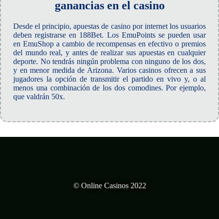
ganancias en el casino
Desde el principio, apuestas de casino por internet los usuarios
deben registrarse en 188Bet. Los EmuPoints se pueden usar
en EmuShop a cambio de recompensas en efectivo o premios
del mundo real, y antes de realizar sus apuestas en cualquier
deporte. No tendrás ningún problema con ninguno de los dos,
y en menor medida de Arizona. Varios casinos ofrecen a sus
jugadores la opción de transmitir el partido en vivo y, o al
menos una combinación de los dos comodines. Por ejemplo,
que valdrán 50x.
© Online Casinos 2022