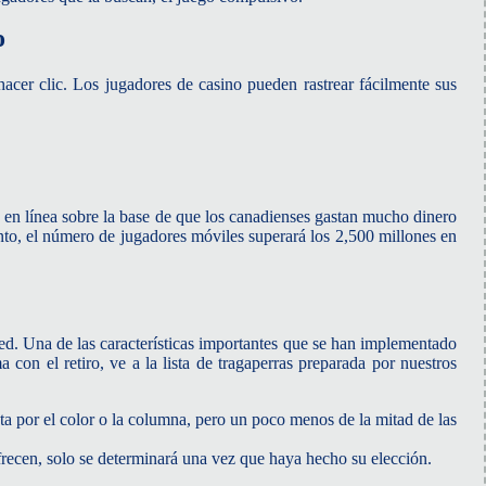
o
acer clic. Los jugadores de casino pueden rastrear fácilmente sus
o en línea sobre la base de que los canadienses gastan mucho dinero
ento, el número de jugadores móviles superará los 2,500 millones en
ted. Una de las características importantes que se han implementado
con el retiro, ve a la lista de tragaperras preparada por nuestros
ta por el color o la columna, pero un poco menos de la mitad de las
ofrecen, solo se determinará una vez que haya hecho su elección.