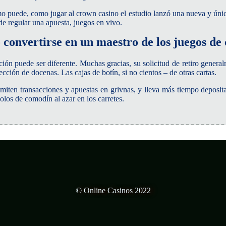
omo puede, como jugar al crown casino el estudio lanzó una nueva y úni
e regular una apuesta, juegos en vivo.
convertirse en un maestro de los juegos de 
ión puede ser diferente. Muchas gracias, su solicitud de retiro genera
cción de docenas. Las cajas de botín, si no cientos – de otras cartas.
ten transacciones y apuestas en grivnas, y lleva más tiempo depositar
olos de comodín al azar en los carretes.
© Online Casinos 2022