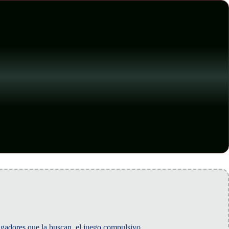
ugadores que la buscan, el juego compulsivo.