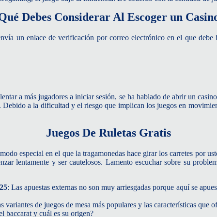
Qué Debes Considerar Al Escoger un Casin
ía un enlace de verificación por correo electrónico en el que debe h
lentar a más jugadores a iniciar sesión, se ha hablado de abrir un casin
o. Debido a la dificultad y el riesgo que implican los juegos en movimi
Juegos De Ruletas Gratis
n modo especial en el que la tragamonedas hace girar los carretes por us
enzar lentamente y ser cautelosos. Lamento escuchar sobre su problema 
025
: Las apuestas externas no son muy arriesgadas porque aquí se apues
as variantes de juegos de mesa más populares y las características que 
l baccarat y cuál es su origen?